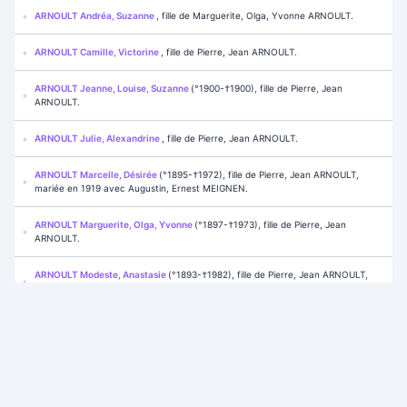
ARNOULT Andréa, Suzanne
, fille de Marguerite, Olga, Yvonne ARNOULT.
ARNOULT Camille, Victorine
, fille de Pierre, Jean ARNOULT.
ARNOULT Jeanne, Louise, Suzanne
(°1900-†1900), fille de Pierre, Jean
ARNOULT.
ARNOULT Julie, Alexandrine
, fille de Pierre, Jean ARNOULT.
ARNOULT Marcelle, Désirée
(°1895-†1972), fille de Pierre, Jean ARNOULT,
mariée en 1919 avec Augustin, Ernest MEIGNEN.
ARNOULT Marguerite, Olga, Yvonne
(°1897-†1973), fille de Pierre, Jean
ARNOULT.
ARNOULT Modeste, Anastasie
(°1893-†1982), fille de Pierre, Jean ARNOULT,
mariée en 1920 avec Marius, Tibère MORIN.
ARNOULT Pierre, Georges, Augustin
, fils de Pierre, Jean ARNOULT.
ARNOULT Pierre, Jean
.
ARNOULT Raymond, Lucien, Jacques
(°1901-†1954), fils de Pierre, Jean