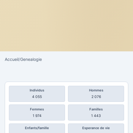
Accueil
/
Genealogie
Individus
Hommes
4 055
2 076
Femmes
Familles
1 974
1 443
Enfants/famille
Esperance de vie